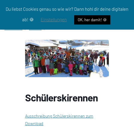
Du liebst Cookies genau so wie wir? Dann hohl dir deine digitalen
ab! 🍪
Einstellungen
OK, her damit! 🍪
Startseite
Events
Schülerskirennen
Schülerskirennen
Ausschreibung Schülerskirennen zum
Download