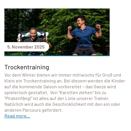
5. November 2025
Trockentraining
Vor dem Winter bieten wir immer mittwochs für Groß und
Klein ein Trockentraining an. Bei diesem werden die Kinder
auf die kommende Saison vorbereitet – das Ganze wird
spielerisch gestaltet. Von “Karotten ziehen” bis zu
“Piratenfängi” ist alles auf der Liste unserer Trainer.
Natürlich wird auch die Geschicklichkeit mit den ein oder
anderen Parcours gefordert.
Read more...