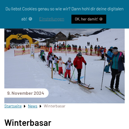
Du liebst Cookies genau so wie wir? Dann hohl dir deine digitalen
ab! 🍪
Einstellungen
OK, her damit! 🍪
9. November 2024
Startseite
News
Winterbasar
Winterbasar