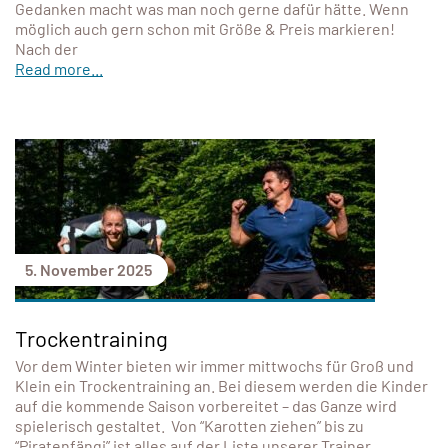
Gedanken macht was man noch gerne dafür hätte. Wenn
möglich auch gern schon mit Größe & Preis markieren!
Nach der
Read more...
5. November 2025
Trockentraining
Vor dem Winter bieten wir immer mittwochs für Groß und
Klein ein Trockentraining an. Bei diesem werden die Kinder
auf die kommende Saison vorbereitet – das Ganze wird
spielerisch gestaltet. Von “Karotten ziehen” bis zu
“Piratenfängi” ist alles auf der Liste unserer Trainer.