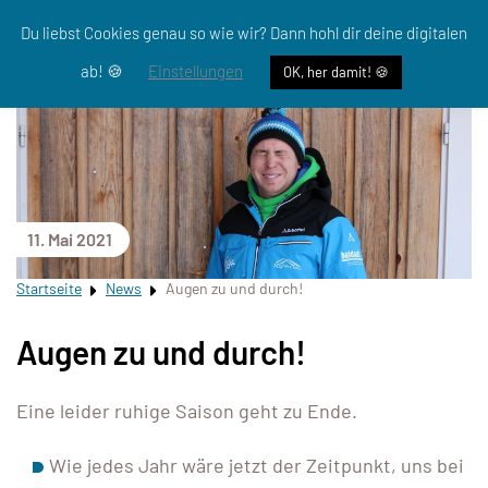
Du liebst Cookies genau so wie wir? Dann hohl dir deine digitalen
ab! 🍪
Einstellungen
OK, her damit! 🍪
11. Mai 2021
Startseite
News
Augen zu und durch!
Augen zu und durch!
Eine leider ruhige Saison geht zu Ende.
Wie jedes Jahr wäre jetzt der Zeitpunkt, uns bei