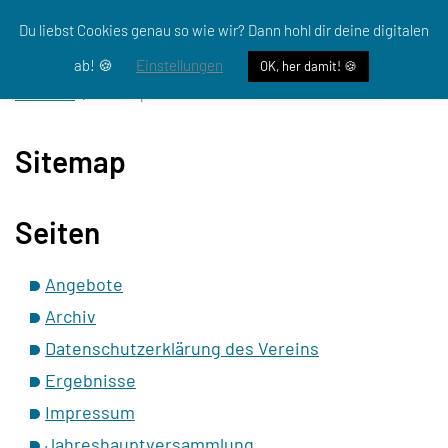
Du liebst Cookies genau so wie wir? Dann hohl dir deine digitalen
ab! 🍪
Einstellungen
OK, her damit! 🍪
Startseite
Sitemap
Sitemap
Seiten
Angebote
Archiv
Datenschutzerklärung des Vereins
Ergebnisse
Impressum
Jahreshauptversammlung