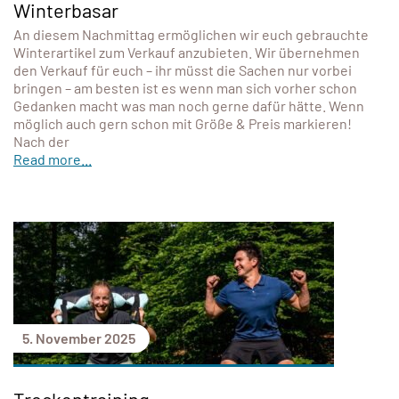
Winterbasar
An diesem Nachmittag ermöglichen wir euch gebrauchte
Winterartikel zum Verkauf anzubieten. Wir übernehmen
den Verkauf für euch – ihr müsst die Sachen nur vorbei
bringen – am besten ist es wenn man sich vorher schon
Gedanken macht was man noch gerne dafür hätte. Wenn
möglich auch gern schon mit Größe & Preis markieren!
Nach der
Read more...
5. November 2025